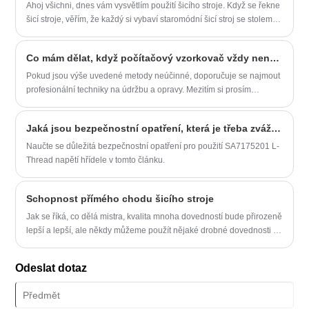
Ahoj všichni, dnes vám vysvětlím použití šicího stroje. Když se řekne
šicí stroje, věřím, že každý si vybaví staromódní šicí stroj se stolem.
Šicí stroj, který dnes představujeme, je pro domácí použití. Vidíte, že
je vlastně oddělený od plochy. Dnešní šicí stroje jsou většinou
Co mám dělat, když počítačový vzorkovač vždy nenavlékne jehlu?
elektrické, na rozdíl od staromódních šicích strojů, které k obsluze
vyžadují pracovní sílu.
Pokud jsou výše uvedené metody neúčinné, doporučuje se najmout
profesionální techniky na údržbu a opravy. Mezitím si prosím
uvědomte, že před prováděním jakýchkoli úprav nebo úprav stroje
vypněte napájení a vytáhněte zástrčku ze zásuvky, abyste zajistili
Jaká jsou bezpečnostní opatření, která je třeba zvážit při použití napětí SA7175201 L-TREAD ASSY?
bezpečný provoz.
Naučte se důležitá bezpečnostní opatření pro použití SA7175201 L-
Thread napětí hřídele v tomto článku.
Schopnost přímého chodu šicího stroje
Jak se říká, co dělá mistra, kvalita mnoha dovedností bude přirozeně
lepší a lepší, ale někdy můžeme použít nějaké drobné dovednosti a
nástroje, abychom si vše usnadnili.
Odeslat dotaz