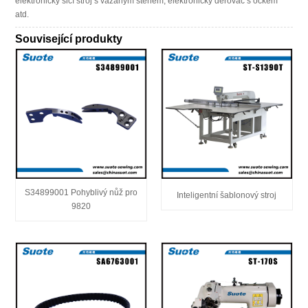
elektronický šicí stroj s vázaným stehem, elektronický děrovač s očkem
atd.
Související produkty
S34899001 Pohyblivý nůž pro
Inteligentní šablonový stroj
9820