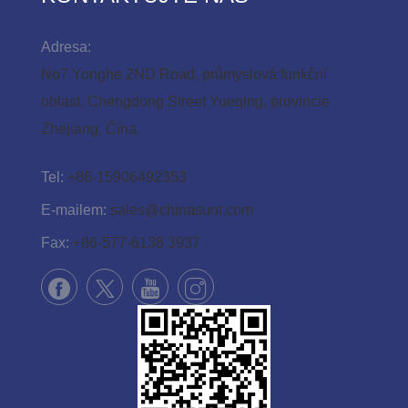
Adresa:
No7 Yonghe 2ND Road, průmyslová funkční
oblast, Chengdong Street Yueqing, provincie
Zhejiang, Čína.
Tel:
+86-15906492353
E-mailem:
sales@chinasuot.com
Fax:
+86-577-6138 3937