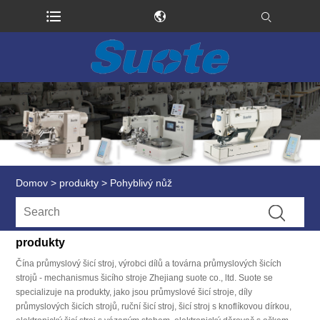
Domov
>
produkty
>
Pohyblivý nůž
produkty
Čína průmyslový šicí stroj, výrobci dílů a továrna průmyslových šicích
strojů - mechanismus šicího stroje Zhejiang suote co., ltd. Suote se
specializuje na produkty, jako jsou průmyslové šicí stroje, díly
průmyslových šicích strojů, ruční šicí stroj, šicí stroj s knoflíkovou dírkou,