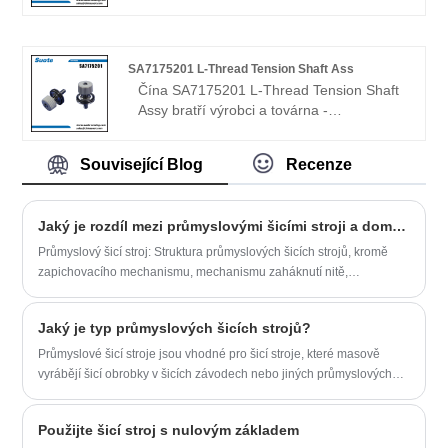
Siting Machine Mechanism CO.,
SUOTE je profesionální výrobce
Ltd.sincerly vítá přátele ze všech oblastí
automatického svařovacího stroje s
života, přicházejí navštívit, průvodce a
dvojitou jehlou hlavou. Naše profesionální
vyjednávat podnikání. Suote je
SA7175201 L-Thread Tension Shaft Ass
odbornost v oblasti výroby automatického
profesionální výrobce přímého řezacího
Čína SA7175201 L-Thread Tension Shaft
svařovacího stroje dvojitá hlava jehly je za
stroje. Naše odborné znalosti v oblasti
Assy bratří výrobci a továrna -
posledních 20 a více let honěna.
výroby přímého řezacího stroje s přímým
mechanismus šicího stroje Zhejiang suote
pohonem byly za posledních 20 a více let
co., ltd.Srdečně vítáme přátele ze všech
Související Blog
Recenze
honěny.
oblastí života, kteří vás navštíví, vedou a
vyjednávají obchod.
Jaký je rozdíl mezi průmyslovými šicími stroji a domácími šicími stroji?
Průmyslový šicí stroj: Struktura průmyslových šicích strojů, kromě
zapichovacího mechanismu, mechanismu zaháknutí nitě,
mechanismu navíjení nitě a podávacího mechanismu, zahrnuje
řezací zařízení, otevírací zařízení, automatické zařízení pro
Jaký je typ průmyslových šicích strojů?
vytahování nitě, automatické zařízení pro řezání nití, automatické
zařízení pro zastavení jehly atd.
Průmyslové šicí stroje jsou vhodné pro šicí stroje, které masově
vyrábějí šicí obrobky v šicích závodech nebo jiných průmyslových
oborech. Obvykle je poháněn motorem. Jaké jsou vlastnosti
průmyslových šicích strojů? Jaké typy?
Použijte šicí stroj s nulovým základem