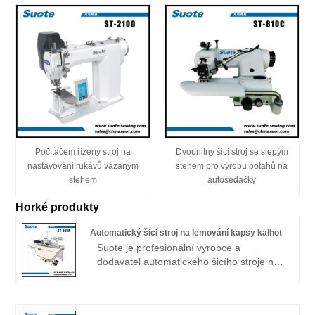
Počítačem řízený stroj na
Dvounitný šicí stroj se slepým
nastavování rukávů vázaným
stehem pro výrobu potahů na
stehem
autosedačky
Horké produkty
Automatický šicí stroj na lemování kapsy kalhot
Suote je profesionální výrobce a
dodavatel automatického šicího stroje na
obklady kapsy kalhot v Číně.
Specializujeme se na automatický šicí
stroj na obklady kapsy kalhot již 20+