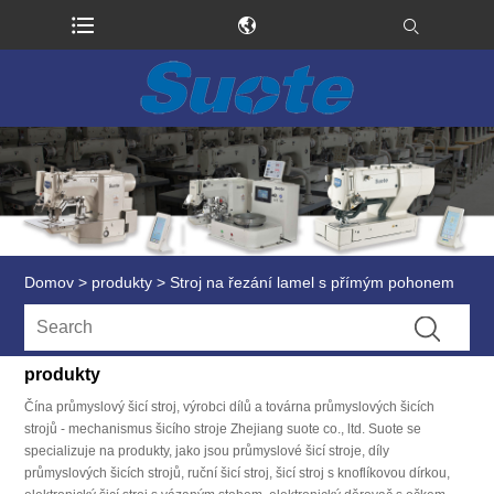
Domov
>
produkty
>
Stroj na řezání lamel s přímým pohonem
produkty
Čína průmyslový šicí stroj, výrobci dílů a továrna průmyslových šicích
strojů - mechanismus šicího stroje Zhejiang suote co., ltd. Suote se
specializuje na produkty, jako jsou průmyslové šicí stroje, díly
průmyslových šicích strojů, ruční šicí stroj, šicí stroj s knoflíkovou dírkou,