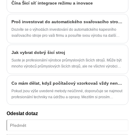
Čína Šicí síť integrace režimu a inovace
elektrické, na rozdíl od staromódních šicích strojů, které k obsluze
vyžadují pracovní sílu.
Proč investovat do automatického svařovacího stroje pro vaši firmu?
Dozvíte se o výhodách investování do automatického kapesního
svařovacího stroje pro vaši firmu a posuňte svou výrobu na další
úroveň!
Jak vybrat dobrý šicí stroj
Suote je profesionální výrobce průmyslových šicích strojů. Může být
mnoho výrobců průmyslových šicích strojů, ale ne všichni výrobci
průmyslových šicích strojů jsou stejní. Neustále investujeme do
nejnovějších technologií a vybavení k výrobě průmyslových šicích
Co mám dělat, když počítačový vzorkovač vždy nenavlékne jehlu?
strojů, které splňují naše požadavky na konzistenci a přesnost ve
stále se zlepšujícím měřítku
Pokud jsou výše uvedené metody neúčinné, doporučuje se najmout
profesionální techniky na údržbu a opravy. Mezitím si prosím
uvědomte, že před prováděním jakýchkoli úprav nebo úprav stroje
vypněte napájení a vytáhněte zástrčku ze zásuvky, abyste zajistili
Odeslat dotaz
bezpečný provoz.