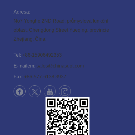
Adresa:
No7 Yonghe 2ND Road, průmyslová funkční
oblast, Chengdong Street Yueqing, provincie
Zhejiang, Čína.
Tel:
+86-15906492353
E-mailem:
sales@chinasuot.com
Fax:
+86-577-6138 3937