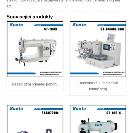
elektronický šicí stroj s vázaným stehem, elektronický děrovač s očkem
atd.
Související produkty
Elektronické automatické
Řezací stroj přímého pohonu
krmné stroj