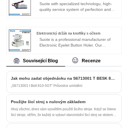
potřebám.
help you better understand SA6949001
Suote with specialized technologu, high-
Cylinder Assy 10-30 for 9820.
quality service system of perfection and
production experience for many years,
develops the special machinery. The
following is about S39116100 Valve
Vqz2151s-5 for 9820 related, I hope to
Elektronický držák na knoflíky s očkem
help you better understand S39116100
Suote is a professional manufacturer of
Valve Vqz2151s-5 for 9820.
Electronic Eyelet Button Holer. Our
professional expertise in manufacturing
Electronic Eyelet Button Holer has been
Související Blog
Recenze
honed over the past 20+ years.Electronic
eyelet button holer, special for jeans, ST-
9820-02 · Enhanced productivity with the
Jak mohu zadat objednávku na S6713001 T BESK 810-5GT?
high max.sewing speed 2,500 sti/min ·
Fine stitches with high-precision stitch
„S6713001 t Belt 810-5GT“ Průvodce umístění
point · Large arm pocket allowing smooth
material handling · Easy maintenance ·
Použijte šicí stroj s nulovým základem
Easy-to-use operation panel for everyone
Ahoj všichni, dnes vám vysvětlím použití šicího stroje. Když se řekne
šicí stroje, věřím, že každý si vybaví staromódní šicí stroj se stolem.
Šicí stroj, který dnes představujeme, je pro domácí použití. Vidíte, že
je vlastně oddělený od plochy. Dnešní šicí stroje jsou většinou