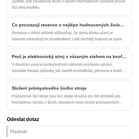
Zjistěte, zda začátečník může s naším informativním článkem použít
šicí stroj knoflíku.
Co prozrazují recenze o nejlépe hodnocených šicích strojích s knoflíkovou dírkou
Recenze v drtivé většině zdůrazňují, že strmá křivka učení je
hlavním odstrašujícím prostředkem. Lidé nechtějí bojovat se svým
strojem; chtějí vytvořit. To je místo, kde modely Suote knoflíkových
šicích strojů získávají hromadu chvály.
Proč je elektronický stroj s vázaným stehem na knoflíkové dírky s přímým pohonem nezbytný pro moderní oděvní výrobu
V dnešním vysoce konkurenčním oděvním průmyslu výrobci
neustále hledají způsoby, jak zlepšit produktivitu, přesnost a kvalitu
výrobků. Jednou z nejdůležitějších inovací pro dosažení těchto cílů
se stal stroj Electronic Direct Drive Lockstitch Button Hole. Jako
Složení průmyslového šicího stroje
profesionální výrobce šicích zařízení nabízí Suote pokročilá řešení
pro knoflíkové dírky, která kombinují elektronické ovládání, efektivitu
Průmyslové šicí stroje jsou šicí stroje vhodné pro šití obrobků pro
přímého pohonu a spolehlivost vázaného stehu, aby pomohla
hromadnou výrobu v šicích závodech nebo jiných průmyslových
oděvním továrnám zefektivnit výrobu při zachování výjimečné kvality
odvětvích. Průmyslové šicí stroje se používají v oděvech, botách a
šití.
čepicích a dalších továrnách, které vyžadují šicí stroje.
Odeslat dotaz