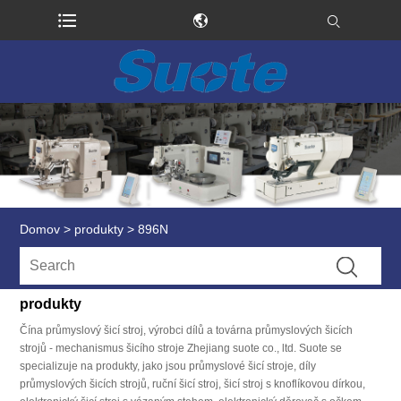
Domov
>
produkty
>
896N
produkty
Čína průmyslový šicí stroj, výrobci dílů a továrna průmyslových šicích
strojů - mechanismus šicího stroje Zhejiang suote co., ltd. Suote se
specializuje na produkty, jako jsou průmyslové šicí stroje, díly
průmyslových šicích strojů, ruční šicí stroj, šicí stroj s knoflíkovou dírkou,