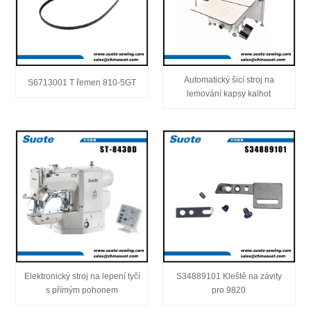
Automatický šicí stroj na
S6713001 T řemen 810-5GT
lemování kapsy kalhot
Elektronický stroj na lepení tyčí
S34889101 Kleště na závity
s přímým pohonem
pro 9820