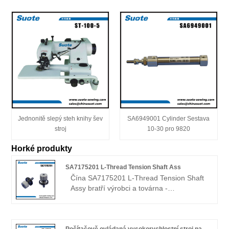
Jednonitě slepý steh knihy šev
SA6949001 Cylinder Sestava
stroj
10-30 pro 9820
Horké produkty
SA7175201 L-Thread Tension Shaft Ass
Čína SA7175201 L-Thread Tension Shaft
Assy bratří výrobci a továrna -
mechanismus šicího stroje Zhejiang suote
co., ltd.Srdečně vítáme přátele ze všech
oblastí života, kteří vás navštíví, vedou a