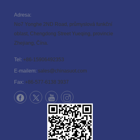
Adresa:
No7 Yonghe 2ND Road, průmyslová funkční
oblast, Chengdong Street Yueqing, provincie
Zhejiang, Čína.
Tel:
+86-15906492353
E-mailem:
sales@chinasuot.com
Fax:
+86-577-6138 3937