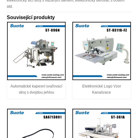
elektronický šicí stroj s vázaným stehem, elektronický děrovač s očkem
atd.
Související produkty
Automatické kapesní svařovací
Elektronické Logo Vzor
stroj s dvojitou jehlou
Kanalizace