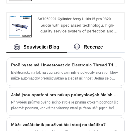
production experience for many years,
Drive Programmable Electronic Pattern
develops the special machinery. The
kanal s cylindrovým lůžkem bratří výrobci
following is about SA6949001 Cylinder
a továrna - Zhejiang suote mechanismus
Assy 10-30 for 9820 related, I hope to
SA7050001 Cylinder Assy L 16x15 pro 9820
šicího stroje co., ltd. Upřímně vítáni
help you better understand SA6949001
Suote with specialized technologu, high-
přátelé ze všech společenských vrstev,
Cylinder Assy 10-30 for 9820.
quality service system of perfection and
kteří vás navštíví, vedou a vyjednávají
production experience for many years,
obchody.
develops the special machinery. The
Související Blog
Recenze
following is about SA7050001 Cylinder
Assy L 16x15 for 9820 related, I hope to
help you better understand SA7050001
Proč byste měli investovat do Electronic Thread Trimmer Bar Tacker?
Cylinder Assy L 16x15 for 9820.
Elektronický nátlak na vyprazdňování nití je pokročilý šicí stroj, který
může automaticky přerušit vlákno a zlepšit účinnost. Jedná se o
zařízení, které lze použít v různých průmyslových odvětvích, jako je
výroba obuvi, kůže, oblečení, klobouky a další průmyslová odvětví.
Jaká jsou opatření pro nákup průmyslových šicích strojů?
Při výběru průmyslového šicího stroje je prvním krokem pochopit šicí
předmět podniku, konkrétně výrobky, které je třeba ušít, jejich šicí
proces a látky, které mají být šity. Vyberte si vhodný šicí stroj na
základě pracovních povinností.
Může začátečník používat šicí stroj na tlačítko?