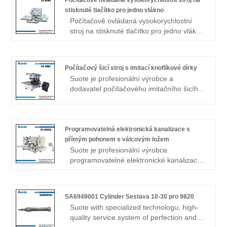
vyjednávají obchod.
Počítačově ovládaná vysokorychlostní stroj na
stisknuté tlačítko pro jedno vlákno
Počítačově ovládaná vysokorychlostní
stroj na stisknuté tlačítko pro jedno vlákno
· Stroj prokazuje nejvyšší produktivitu
mezi stroji zasaženými knoflíky určenými
pro vnější opotřebení mužů a Ladie. ·
Počítačový šicí stroj s imitací knoflíkové dírky
Jedna jednotka stroje umožňuje šití
Suote je profesionální výrobce a
rychlého přechodu typů tlačítek, tj.
dodavatel počítačového imitačního šicího
Plochých knoflíků, tlačítka stopky,
stroje na knoflíkové dírky v Číně.
mramorové knoflíky a pobyt knoflíky
Specializujeme se na šicí stroj na
pomocí jedno dotykové užitkové páky.
knoflíkové dírky více než 20 let. Suote s
profesionální technologií, vysoce kvalitním
Programovatelná elektronická kanalizace s
servisním systémem dokonalosti a
přímým pohonem s válcovým ložem
výrobními zkušenostmi po mnoho let,
Suote je profesionální výrobce
vyvíjí speciální strojní zařízení. Níže jsou
programovatelné elektronické kanalizace
uvedeny podrobné informace o produktu
s přímým pohonem s válcovým ložem.
a specifikace, které vám pomohou lépe
Naše profesionální odborné znalosti ve
porozumět stroji, aby vyhovoval vašim
výrobě programovatelných elektronických
SA6949001 Cylinder Sestava 10-30 pro 9820
potřebám.
vzorů kanalizace s přímým pohonem s
Suote with specialized technologu, high-
cylindrickým lůžkem byly zdokonalovány
quality service system of perfection and
za posledních 20+ years.China Direct