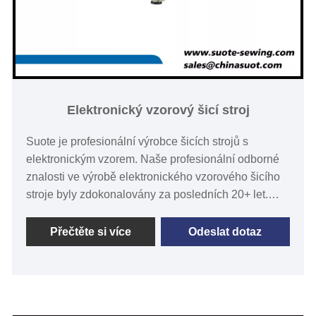
Elektronický vzorový šicí stroj
Suote je profesionální výrobce šicích strojů s
elektronickým vzorem. Naše profesionální odborné
znalosti ve výrobě elektronického vzorového šicího
stroje byly zdokonalovány za posledních 20+ let.
Elektronický vzorový šicí stroj ST-8342G
(300*200mm). Zavedení: · Šití data jsou šitá věrně a
Přečtěte si více
Odeslat dotaz
atraktivně. · Vysoká maximální rychlost šití
·Ekonomický provoz s nízkou spotřebou energie
·Velikost zdvihu pracovní svorky lze snadno nastavit
z ovládacího panelu ·Snadno použitelný