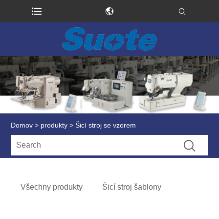
Domov
>
produkty
> Šicí stroj se vzorem
Všechny produkty
Šicí stroj šablony