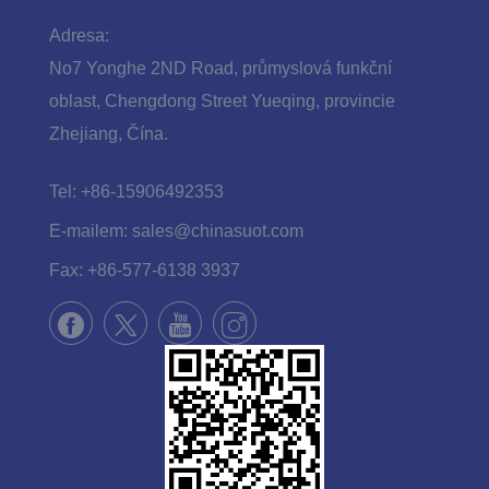
Adresa:
No7 Yonghe 2ND Road, průmyslová funkční
oblast, Chengdong Street Yueqing, provincie
Zhejiang, Čína.
Tel:
+86-15906492353
E-mailem:
sales@chinasuot.com
Fax:
+86-577-6138 3937