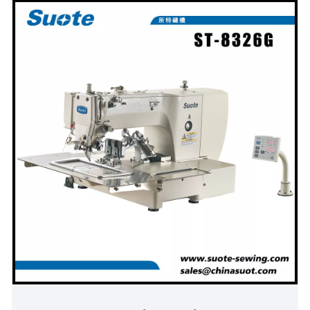
programátor（volitelný produkt） ·Šicí plocha:
300*200mm