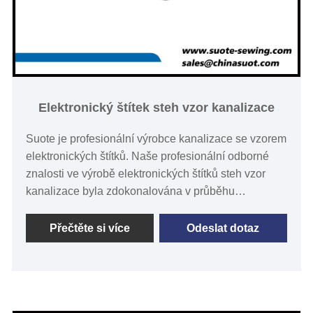
Elektronický štítek steh vzor kanalizace
Suote je profesionální výrobce kanalizace se vzorem
elektronických štítků. Naše profesionální odborné
znalosti ve výrobě elektronických štítků steh vzor
kanalizace byla zdokonalována v průběhu
posledních 20 + years.Suote se specializovanou
technologií, vysoce kvalitní servisní systém
Přečtěte si více
Odeslat dotaz
dokonalosti a výrobní zkušenosti po mnoho let, vyvíjí
speciální stroje. Následující text se týká
kanalizačního vzoru elektronického štítku, doufám,
že vám pomůžu lépe porozumět kanálovému vzoru