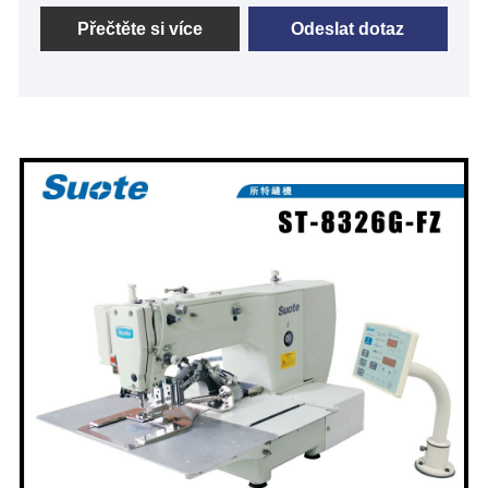
pomůžu lépe porozumět šicímu stroji se vzorem
Přečtěte si více
Odeslat dotaz
stehu elektronického loga. Suote je profesionální
výrobce šicího stroje s elektronickým vzorem stehu
loga. Naše profesionální odborné znalosti ve výrobě
elektronického šicího stroje se vzorem stehu loga
byly zdokonalovány za posledních 20+ let.