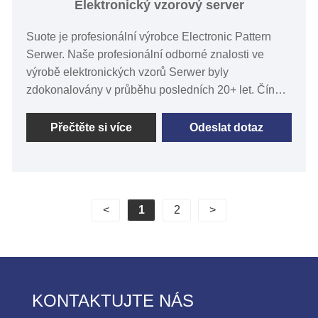
Elektronický vzorový server
Suote je profesionální výrobce Electronic Pattern
Serwer. Naše profesionální odborné znalosti ve
výrobě elektronických vzorů Serwer byly
zdokonalovány v průběhu posledních 20+ let. Čína
Electronic Pattern Serwer bratrský výrobce a továrna
- Zhejiang suote mechanismus šicího stroje co., ltd.
Přečtěte si více
Odeslat dotaz
Srdečně vítáme přátele ze všech společenských
vrstev přijíždějí na návštěvu, vést a vyjednávat
obchod.
<
1
2
>
KONTAKTUJTE NÁS