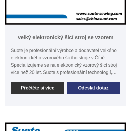
Velký elektronický šicí stroj se vzorem
Suote je profesionální výrobce a dodavatel velkého
elektronického vzorového šicího stroje v Číně.
Specializujeme se na elektronický vzorový šicí stroj
více než 20 let. Suote s profesionální technologií,
vysoce kvalitním servisním systémem dokonalosti a
výrobními zkušenostmi po mnoho let, vyvíjí speciální
Přečtěte si více
Odeslat dotaz
strojní zařízení. Níže jsou uvedeny podrobné
informace o produktu a specifikace, které vám
pomohou lépe porozumět stroji, aby vyhovoval
vašim potřebám.