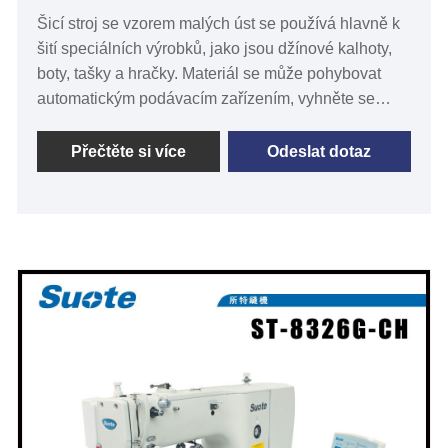
Šicí stroj se vzorem malých úst se používá hlavně k
šití speciálních výrobků, jako jsou džínové kalhoty,
boty, tašky a hračky. Materiál se může pohybovat
automatickým podávacím zařízením, vyhněte se
posunu. Suote je profesionální výrobce šicích strojů
s malými ústy. Naše profesionální odborné znalosti
Přečtěte si více
Odeslat dotaz
ve výrobě šicích strojů s malými ústy byly
zdokonalovány za posledních 20+ let.