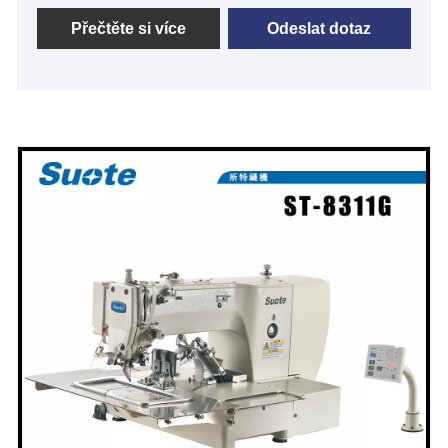
Elektronická kanalizace se vzorem loga se používá
k šití různých velikostí kožených štítků, štítků značek,
Přečtěte si více
Odeslat dotaz
výstražných štítků na džínách, taškách,
autosedačkách atd. speciální přítlačná patka a formy,
tyto etikety lze přesně všit z materiálu.