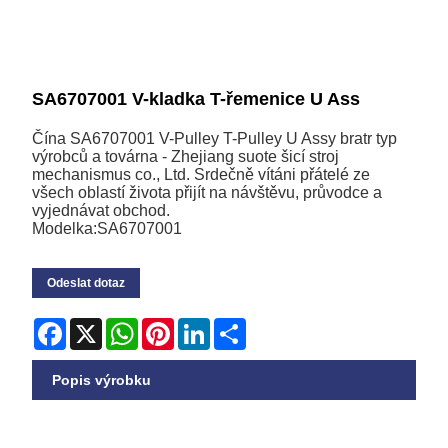
SA6707001 V-kladka T-řemenice U Ass
Čína SA6707001 V-Pulley T-Pulley U Assy bratr typ
výrobců a továrna - Zhejiang suote šicí stroj
mechanismus co., Ltd. Srdečně vítáni přátelé ze
všech oblastí života přijít na návštěvu, průvodce a
vyjednávat obchod.
Modelka:SA6707001
Odeslat dotaz
Facebook
X
WhatsApp
Pinterest
LinkedIn
Share
Popis výrobku