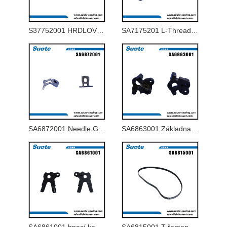
S37752001 HRDLOVÁ DESKA 1,8-J PRO 9820-02
SA7175201 L-Thread Tension Shaft Ass
SA6872001 Needle Guard U
SA6863001 Základna držáku LS
SA6861001 hnací kamera rozmetadla
SA6815001 T řemen 1115-5GT