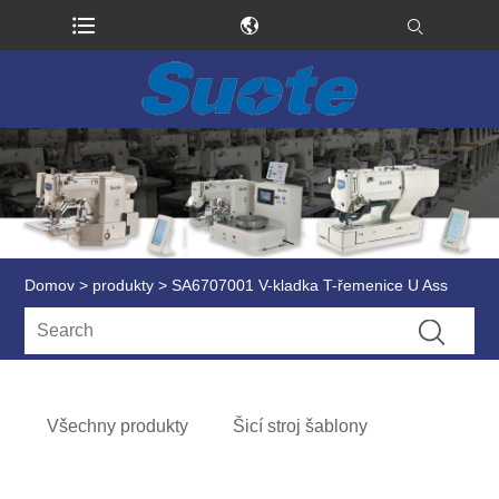
Domov
>
produkty
> SA6707001 V-kladka T-řemenice U Ass
Všechny produkty
Šicí stroj šablony