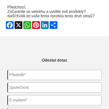
Předchozí:
Zúčastníte se veletrhu a uvidíte své produkty?
další:
Kolik let vaše firma vyrobila tento druh strojů?
Facebook
X
WhatsApp
Pinterest
LinkedIn
Share
Odeslat dotaz