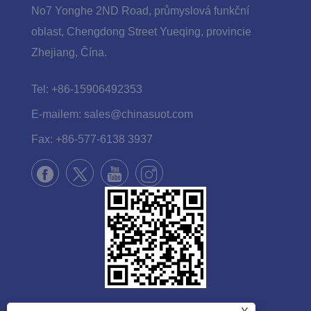
No7 Yonghe 2ND Road, průmyslová funkční
oblast, Chengdong Street Yueqing, provincie
Zhejiang, Čína.
Tel:
+86-15906492353
E-mailem:
sales@chinasuot.com
Fax:
+86-577-6138 3937