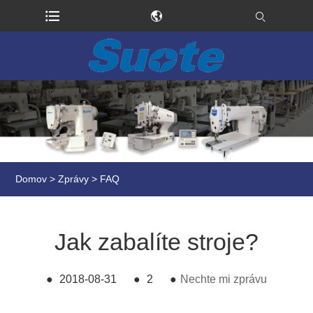
Domov
>
Zprávy
>
FAQ
Jak zabalíte stroje?
●
2018-08-31
●
2
●
Nechte mi zprávu