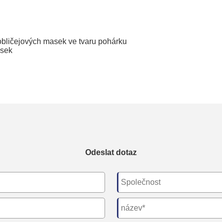
 obličejových masek ve tvaru pohárku
asek
Odeslat dotaz