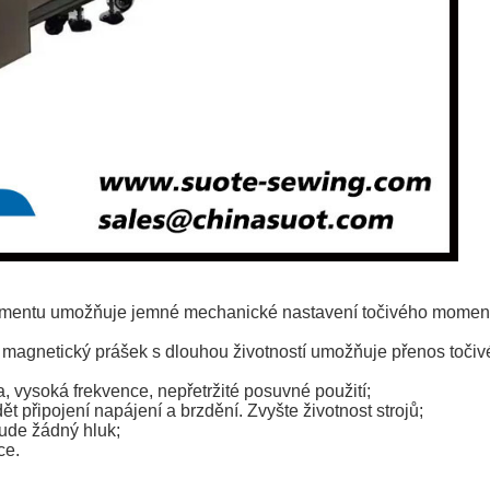
 momentu umožňuje jemné mechanické nastavení točivého mome
 magnetický prášek s dlouhou životností umožňuje přenos toči
a, vysoká frekvence, nepřetržité posuvné použití;
 připojení napájení a brzdění. Zvyšte životnost strojů;
bude žádný hluk;
ce.