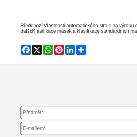
Předchozí:
Vlastnosti automatického stroje na výrobu
další:
Klasifikace masek a klasifikace standardních m
Facebook
X
WhatsApp
Pinterest
LinkedIn
Share