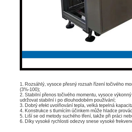
1. Rozsáhlý, vysoce přesný rozsah řízení točivého
(3%-100);
2. Stabilní přenos točivého momentu, vysoce výkonný
udržovat stabilní i po dlouhodobém používání;
3. Dobrý efekt uvolňování tepla, velká tepelná kapacit
4. Konstrukce s tlumícím účinkem může hladce provádět
5. Liší se od metody suchého tření, takže při práci ne
6. Díky vysoké rychlosti odezvy snese vysoké frekven