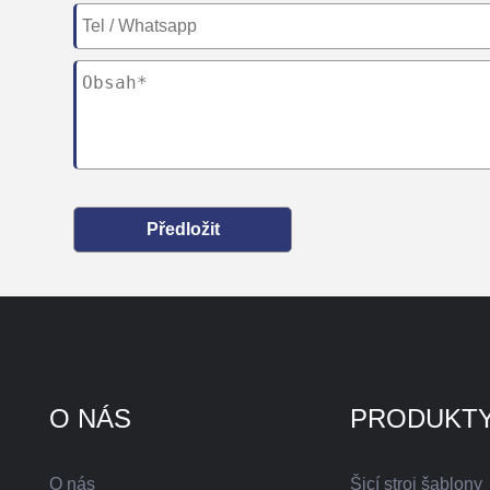
Předložit
O NÁS
PRODUKT
O nás
Šicí stroj šablony